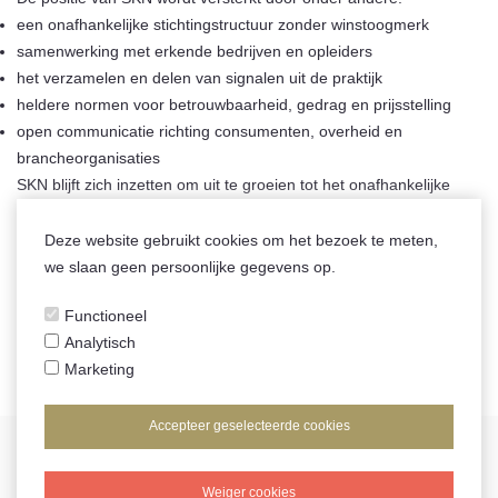
een onafhankelijke stichtingstructuur zonder winstoogmerk
samenwerking met erkende bedrijven en opleiders
het verzamelen en delen van signalen uit de praktijk
heldere normen voor betrouwbaarheid, gedrag en prijsstelling
open communicatie richting consumenten, overheid en
brancheorganisaties
SKN blijft zich inzetten om uit te groeien tot het onafhankelijke
kwaliteitsinstituut binnen de slotenmakersbranche, met als doel
een veilige, eerlijke en transparante markt waarin consumenten
Deze website gebruikt cookies om het bezoek te meten,
worden beschermd en betrouwbare slotenmakers zich kunnen
we slaan geen persoonlijke gegevens op.
onderscheiden.
Functioneel
Analytisch
Marketing
Accepteer geselecteerde cookies
Weiger cookies